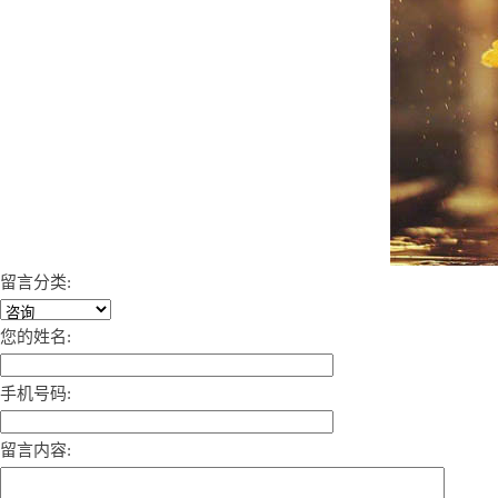
留言分类:
您的姓名:
手机号码:
留言内容: